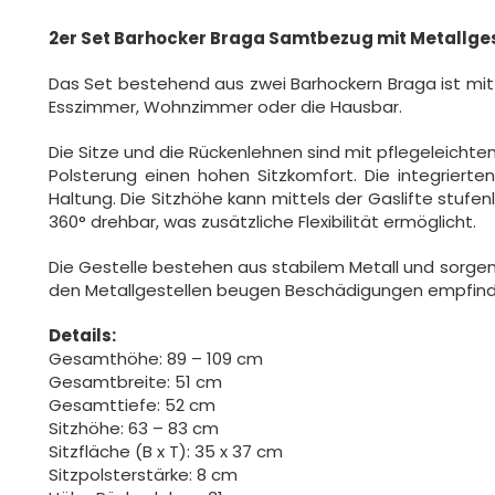
2er Set Barhocker Braga Samtbezug mit Metallges
Das Set bestehend aus zwei Barhockern Braga ist mit 
Esszimmer, Wohnzimmer oder die Hausbar.
Die Sitze und die Rückenlehnen sind mit pflegeleich
Polsterung einen hohen Sitzkomfort. Die integrierte
Haltung. Die Sitzhöhe kann mittels der Gaslifte stufe
360° drehbar, was zusätzliche Flexibilität ermöglicht.
Die Gestelle bestehen aus stabilem Metall und sorgen
den Metallgestellen beugen Beschädigungen empfindl
Details:
Gesamthöhe: 89 – 109 cm
Gesamtbreite: 51 cm
Gesamttiefe: 52 cm
Sitzhöhe: 63 – 83 cm
Sitzfläche (B x T): 35 x 37 cm
Sitzpolsterstärke: 8 cm