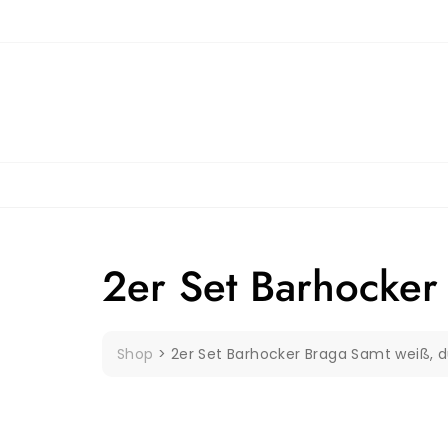
Skip
to
content
2er Set Barhocker
Shop
>
2er Set Barhocker Braga Samt weiß, 