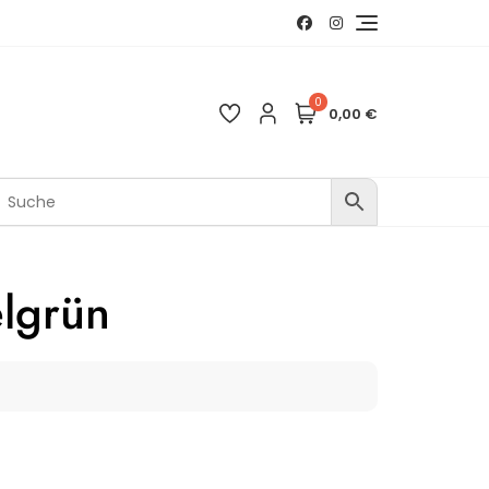
0
0,00 €
elgrün