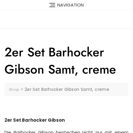
Skip
NAVIGATION
to
content
2er Set Barhocker
Gibson Samt, creme
>
2er Set Barhocker Gibson Samt, creme
Shop
2er Set Barhocker Gibson
Die Barhocker Gibson bestechen nicht nur mit einem