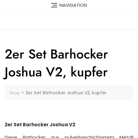
Skip
NAVIGATION
to
content
2er Set Barhocker
Joshua V2, kupfer
>
2er Set Barhocker Joshua V2, kupfer
Shop
2er Set Barhocker Joshua V2
Diese Barhocker aus pulverbeschichtetem Metall