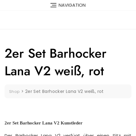
Skip
NAVIGATION
to
content
2er Set Barhocker
Lana V2 weiß, rot
>
2er Set Barhocker Lana V2 weiß, rot
Shop
2er Set Barhocker Lana V2 Kunstleder
Der Barhocker Lana V2 verfügt über einen Sitz mit