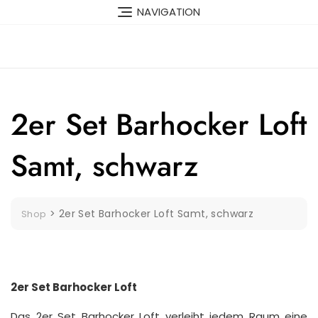
Skip
NAVIGATION
to
content
2er Set Barhocker Loft
Samt, schwarz
>
2er Set Barhocker Loft Samt, schwarz
Shop
2er Set Barhocker Loft
Das 2er Set Barhocker Loft verleiht jedem Raum eine