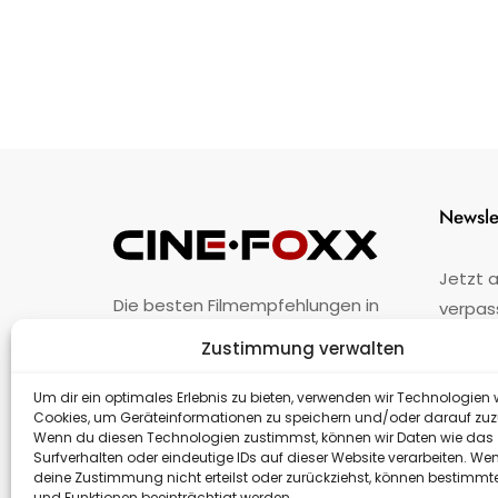
Newsle
Jetzt 
Die besten Filmempfehlungen in
verpas
Österreich.
Zustimmung verwalten
Fehler
nicht 
Unternehmen
·
Impressum
·
Kontakt
Um dir ein optimales Erlebnis zu bieten, verwenden wir Technologien 
Cookies, um Geräteinformationen zu speichern und/oder darauf zuz
Wenn du diesen Technologien zustimmst, können wir Daten wie das
Surfverhalten oder eindeutige IDs auf dieser Website verarbeiten. We
deine Zustimmung nicht erteilst oder zurückziehst, können bestimm
und Funktionen beeinträchtigt werden.