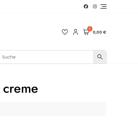
0
0,00 €
, creme