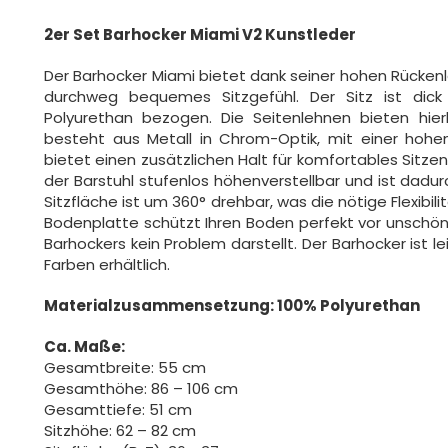
2er Set Barhocker Miami V2 Kunstleder
Der Barhocker Miami bietet dank seiner hohen Rückenl
durchweg bequemes Sitzgefühl. Der Sitz ist dic
Polyurethan bezogen. Die Seitenlehnen bieten hier
besteht aus Metall in Chrom-Optik, mit einer hohen
bietet einen zusätzlichen Halt für komfortables Sitzen a
der Barstuhl stufenlos höhenverstellbar und ist dadu
Sitzfläche ist um 360° drehbar, was die nötige Flexibi
Bodenplatte schützt Ihren Boden perfekt vor unschön
Barhockers kein Problem darstellt. Der Barhocker ist le
Farben erhältlich.
Materialzusammensetzung: 100% Polyurethan
Ca. Maße:
Gesamtbreite: 55 cm
Gesamthöhe: 86 – 106 cm
Gesamttiefe: 51 cm
Sitzhöhe: 62 – 82 cm