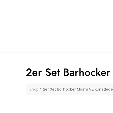
Skip
to
content
2er Set Barhocker
Shop
>
2er Set Barhocker Miami V2 Kunstled