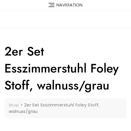
Skip
NAVIGATION
to
content
2er Set
Esszimmerstuhl Foley
Stoff, walnuss/grau
>
2er Set Esszimmerstuhl Foley Stoff,
Shop
walnuss/grau