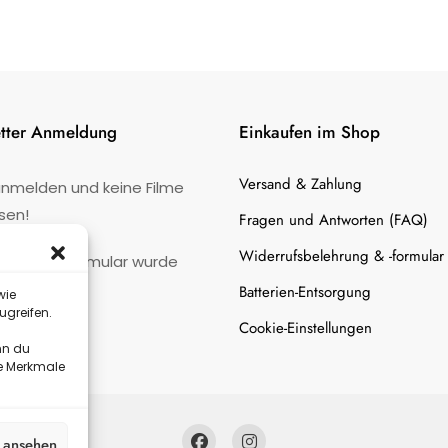
tter Anmeldung
Einkaufen im Shop
Versand & Zahlung
anmelden und keine Filme
sen!
Fragen und Antworten (FAQ)
Widerrufsbelehrung & -formular
:
Kontaktformular wurde
gefunden.
Batterien-Entsorgung
wie
ugreifen.
Cookie-Einstellungen
nn du
te Merkmale
n ansehen