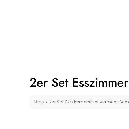
Skip
to
content
2er Set Esszimmer
Shop
>
2er Set Esszimmerstuhl Vermont Sam