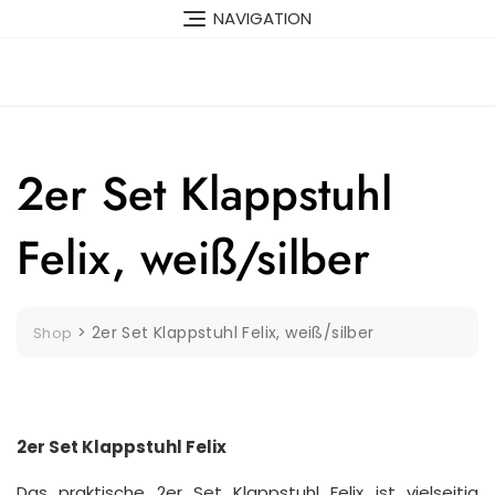
Skip
NAVIGATION
to
content
2er Set Klappstuhl
Felix, weiß/silber
>
2er Set Klappstuhl Felix, weiß/silber
Shop
2er Set Klappstuhl Felix
Das praktische 2er Set Klappstuhl Felix ist vielseitig