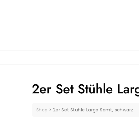
Skip
to
content
2er Set Stühle La
Shop
>
2er Set Stühle Largo Samt, schwarz