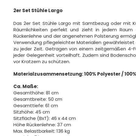
2er Set Stühle Largo
Das 2er Set Stühle Largo mit Samtbezug oder mit K
Räumlichkeiten perfekt und zieht in jedem Raum di
Rückenlehne und der angenehmen Polsterung ermöglic
Verwendung pflegeleichter Materialien gewährleistet
zu jeder Zeit. Getragen von einem zeitgemäßen 4-Fuß
jeder Gelegenheit vorteilhaft. Zudem sind Bodensc
vor Kratzern zu schützen.
Materialzusammensetzung: 100% Polyester / 100%
Ca. Maße:
Gesamthöhe: 81 cm
Gesamtbreite: 50 cm
Gesamttiefe: 61 cm
Sitzhöhe: 45 cm
Sitzfläche (BxT): 46 x 44 cm
Höhe Rückenlehne: 37 cm
Max. Belastbarkeit: 136 kg