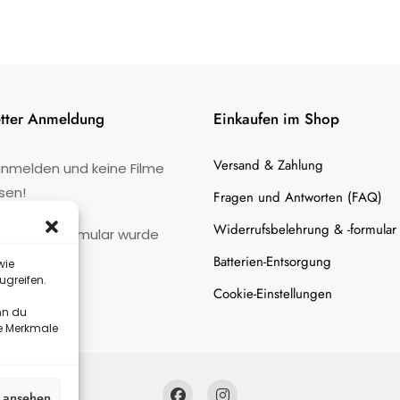
tter Anmeldung
Einkaufen im Shop
Versand & Zahlung
anmelden und keine Filme
sen!
Fragen und Antworten (FAQ)
Widerrufsbelehrung & -formular
:
Kontaktformular wurde
gefunden.
Batterien-Entsorgung
wie
ugreifen.
Cookie-Einstellungen
nn du
te Merkmale
n ansehen