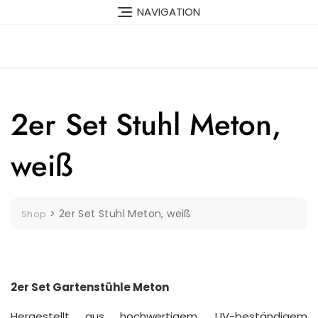
Skip
NAVIGATION
to
content
2er Set Stuhl Meton,
weiß
>
2er Set Stuhl Meton, weiß
Shop
2er Set Gartenstühle Meton
Hergestellt aus hochwertigem, UV-beständigem