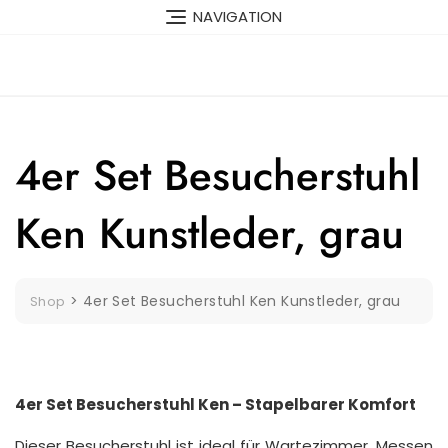
Skip
NAVIGATION
to
content
4er Set Besucherstuhl
Ken Kunstleder, grau
>
4er Set Besucherstuhl Ken Kunstleder, grau
Shop
4er Set Besucherstuhl Ken – Stapelbarer Komfort
Dieser Besucherstuhl ist ideal für Wartezimmer, Messen