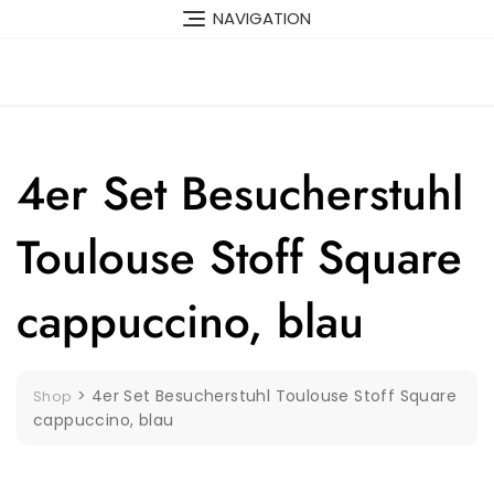
Skip
NAVIGATION
to
content
4er Set Besucherstuhl
Toulouse Stoff Square
cappuccino, blau
>
4er Set Besucherstuhl Toulouse Stoff Square
Shop
cappuccino, blau