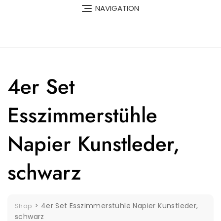
Skip
NAVIGATION
to
content
4er Set
Esszimmerstühle
Napier Kunstleder,
schwarz
>
4er Set Esszimmerstühle Napier Kunstleder,
Shop
schwarz