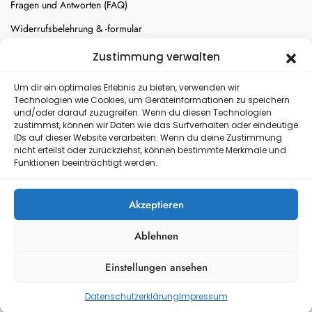
Fragen und Antworten (FAQ)
Widerrufsbelehrung & -formular
Batterien-Entsorgung
Zustimmung verwalten
Cookie-Einstellungen
Um dir ein optimales Erlebnis zu bieten, verwenden wir
Technologien wie Cookies, um Geräteinformationen zu speichern
und/oder darauf zuzugreifen. Wenn du diesen Technologien
Versand
zustimmst, können wir Daten wie das Surfverhalten oder eindeutige
IDs auf dieser Website verarbeiten. Wenn du deine Zustimmung
nicht erteilst oder zurückziehst, können bestimmte Merkmale und
Kostenloser Rückversand
Funktionen beeinträchtigt werden.
Akzeptieren
Ablehnen
Einstellungen ansehen
Datenschutzerklärung
Impressum
Copyright © 2026 Polyfoxx OG