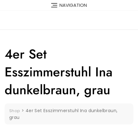
Skip
NAVIGATION
to
content
4er Set
Esszimmerstuhl Ina
dunkelbraun, grau
>
4er Set Esszimmerstuhl Ina dunkelbraun,
Shop
grau