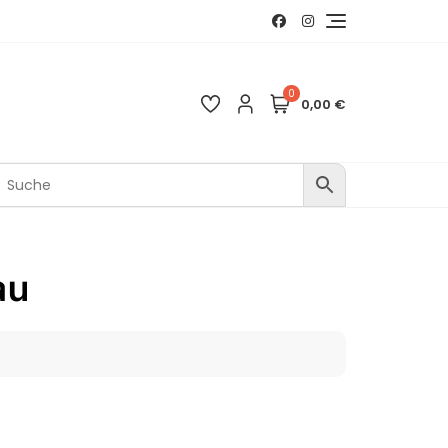
0
0,00 €
au