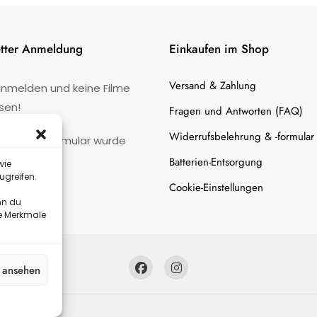
tter Anmeldung
Einkaufen im Shop
Versand & Zahlung
anmelden und keine Filme
sen!
Fragen und Antworten (FAQ)
Widerrufsbelehrung & -formular
:
Kontaktformular wurde
gefunden.
Batterien-Entsorgung
wie
ugreifen.
Cookie-Einstellungen
nn du
te Merkmale
n ansehen