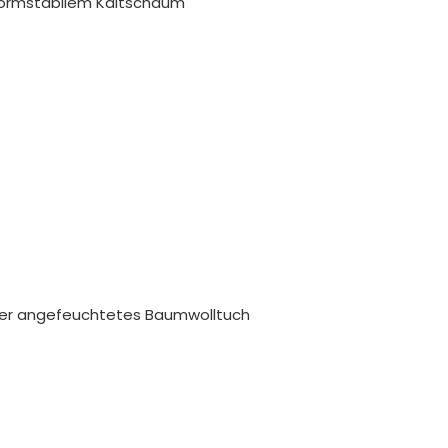
formstabilem Kaltschaum
ser angefeuchtetes Baumwolltuch