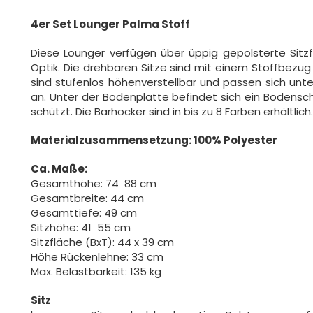
4er Set Lounger Palma Stoff
Diese Lounger verfügen über üppig gepolsterte Sitz
Optik. Die drehbaren Sitze sind mit einem Stoffbezug
sind stufenlos höhenverstellbar und passen sich un
an. Unter der Bodenplatte befindet sich ein Bodensc
schützt. Die Barhocker sind in bis zu 8 Farben erhältlich
Materialzusammensetzung: 100% Polyester
Ca. Maße:
Gesamthöhe: 74  88 cm
Gesamtbreite: 44 cm
Gesamttiefe: 49 cm
Sitzhöhe: 41  55 cm
Sitzfläche (BxT): 44 x 39 cm
Höhe Rückenlehne: 33 cm
Max. Belastbarkeit: 135 kg
Sitz