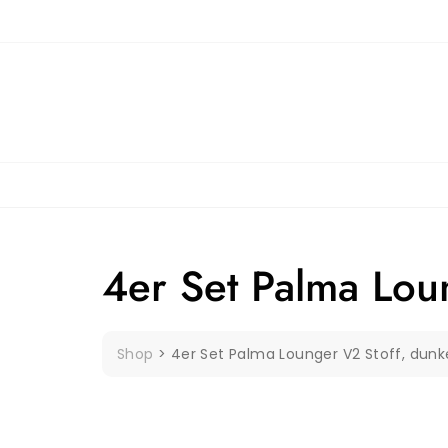
Skip
to
content
4er Set Palma Lou
Shop
>
4er Set Palma Lounger V2 Stoff, dunk