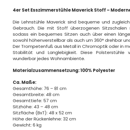
4er Set Esszimmerstühle Maverick Stoff – Moderne
Die Lehnstühle Maverick sind bequeme und zugleich s
Gebrauch. Die mit Stoff überzogenen Sitzschalen s
sodass ein bequemes Sitzen auch über einen längere
sowohl höhenverstellbar als auch um 360° drehbar und v
Der Trompetenfuß aus Metall in Chromoptik oder in 
Stabilität und Langlebigkeit. Diese Polsterstühle
wunderbar jedes Wohnambiente.
Materialzusammensetzung: 100% Polyester
Ca. Maße:
Gesamthöhe: 76 – 81 cm
Gesamtbreite: 48 cm
Gesamttiefe: 57 cm
Sitzhöhe: 43 – 48 cm
Sitzfläche (BxT): 48 x 52 cm
Höhe der Rückenlehne: 32 cm
Gewicht: 6 kg