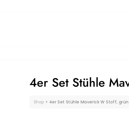
Skip
to
content
4er Set Stühle Mav
Shop
>
4er Set Stühle Maverick W Stoff, grün