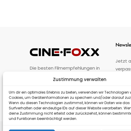
Newsle
Jetzt 
Die besten Filmempfehlungen in
verpas
Österreich.
Zustimmung verwalten
Fehler
nicht 
Unternehmen
·
Impressum
·
Kontakt
Um dir ein optimales Erlebnis zu bieten, verwenden wir Technologien 
Cookies, um Geräteinformationen zu speichern und/oder darauf zuz
Wenn du diesen Technologien zustimmst, können wir Daten wie das
Surfverhalten oder eindeutige IDs auf dieser Website verarbeiten. We
deine Zustimmung nicht erteilst oder zurückziehst, können bestimm
und Funktionen beeinträchtigt werden.