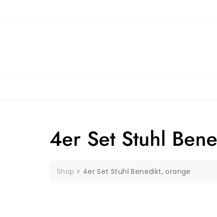
Skip
to
content
4er Set Stuhl Bene
Shop
>
4er Set Stuhl Benedikt, orange