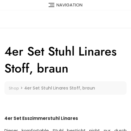
Skip
NAVIGATION
to
content
4er Set Stuhl Linares
Stoff, braun
>
4er Set Stuhl Linares Stoff, braun
Shop
4er Set Esszimmerstuhl Linares
Dieser komfortable Stuhl besticht nicht nur durch