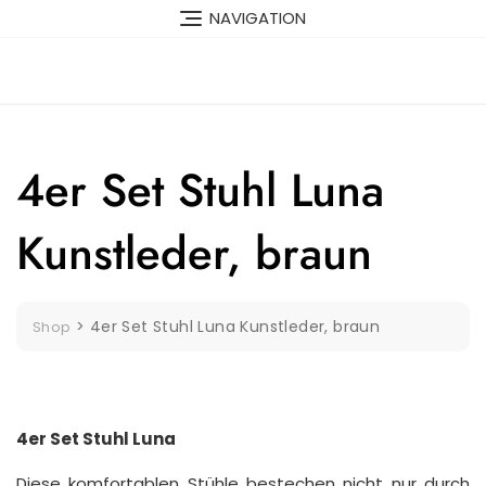
Skip
NAVIGATION
to
content
4er Set Stuhl Luna
Kunstleder, braun
>
4er Set Stuhl Luna Kunstleder, braun
Shop
4er Set Stuhl Luna
Diese komfortablen Stühle bestechen nicht nur durch