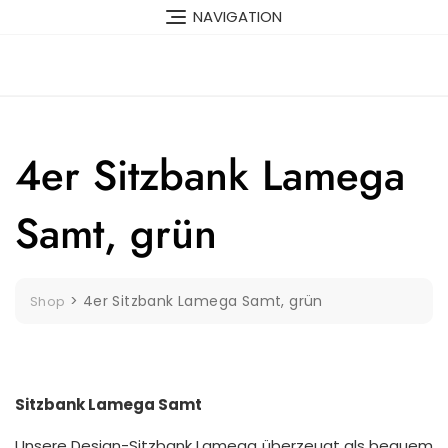
Skip
NAVIGATION
to
content
4er Sitzbank Lamega
Samt, grün
>
4er Sitzbank Lamega Samt, grün
Shop
Sitzbank Lamega Samt
Unsere Design-Sitzbank Lamega überzeugt als bequem