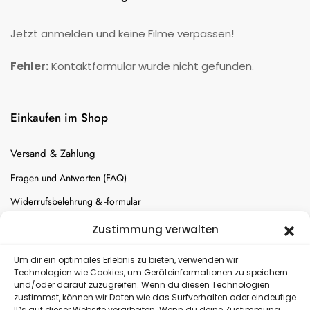
Jetzt anmelden und keine Filme verpassen!
Fehler:
Kontaktformular wurde nicht gefunden.
Einkaufen im Shop
Versand & Zahlung
Fragen und Antworten (FAQ)
Widerrufsbelehrung & -formular
Batterien-Entsorgung
Zustimmung verwalten
Cookie-Einstellungen
Um dir ein optimales Erlebnis zu bieten, verwenden wir
Technologien wie Cookies, um Geräteinformationen zu speichern
und/oder darauf zuzugreifen. Wenn du diesen Technologien
Versand
zustimmst, können wir Daten wie das Surfverhalten oder eindeutige
IDs auf dieser Website verarbeiten. Wenn du deine Zustimmung