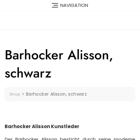
Skip
NAVIGATION
to
content
Barhocker Alisson,
schwarz
>
Barhocker Alisson, schwarz
Shop
Barhocker Alisson Kunstleder
Der Barhocker Alisson besticht durch seine moderne