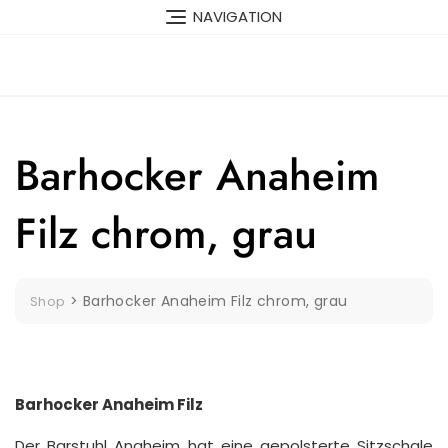
Skip
NAVIGATION
to
content
Barhocker Anaheim
Filz chrom, grau
>
Barhocker Anaheim Filz chrom, grau
Shop
Barhocker Anaheim Filz
Der Barstuhl Anaheim hat eine gepolsterte Sitzschale