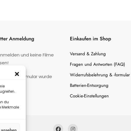
tter Anmeldung
Einkaufen im Shop
Versand & Zahlung
anmelden und keine Filme
sen!
Fragen und Antworten (FAQ)
Widerrufsbelehrung & -formular
:
Kontaktformular wurde
gefunden.
Batterien-Entsorgung
wie
ugreifen.
Cookie-Einstellungen
nn du
te Merkmale
n ansehen