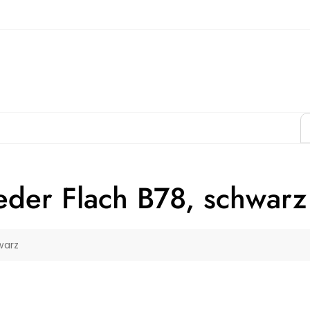
eder Flach B78, schwarz
warz