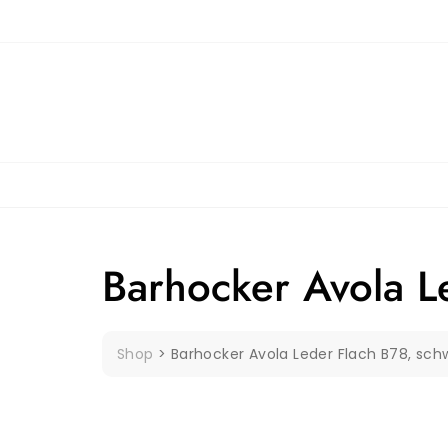
Skip
to
content
Barhocker Avola L
Shop
>
Barhocker Avola Leder Flach B78, sch