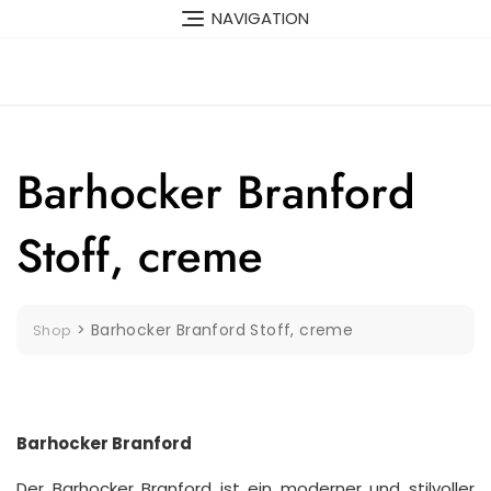
Skip
NAVIGATION
to
content
Barhocker Branford
Stoff, creme
>
Barhocker Branford Stoff, creme
Shop
Barhocker Branford
Der Barhocker Branford ist ein moderner und stilvoller