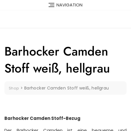
Skip
NAVIGATION
to
content
Barhocker Camden
Stoff weiß, hellgrau
>
Barhocker Camden Stoff weiß, hellgrau
Shop
Barhocker Camden Stoff-Bezug
Der Barhocker Camden ist eine bequeme und