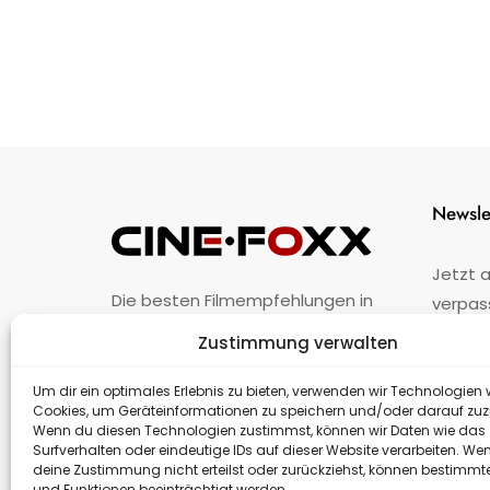
Newsle
Jetzt 
Die besten Filmempfehlungen in
verpas
Österreich.
Zustimmung verwalten
Fehler
nicht 
Unternehmen
·
Impressum
·
Kontakt
Um dir ein optimales Erlebnis zu bieten, verwenden wir Technologien 
Cookies, um Geräteinformationen zu speichern und/oder darauf zuz
Wenn du diesen Technologien zustimmst, können wir Daten wie das
Surfverhalten oder eindeutige IDs auf dieser Website verarbeiten. We
deine Zustimmung nicht erteilst oder zurückziehst, können bestimm
und Funktionen beeinträchtigt werden.