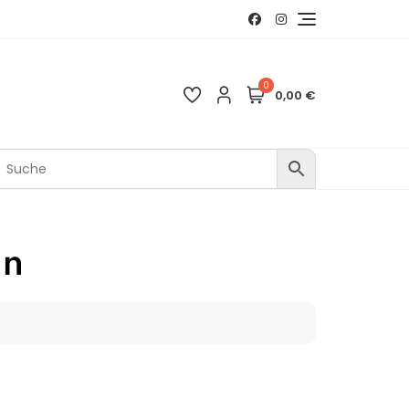
0
0,00 €
un