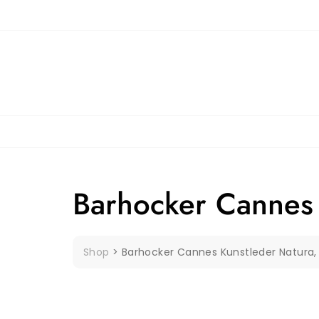
Skip
to
content
Barhocker Cannes 
Shop
>
Barhocker Cannes Kunstleder Natura,