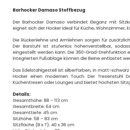
Barhocker Damaso Stoffbezug
Der Barhocker Damaso verbindet Eleganz mit Sitzk
eignet sich der Hocker ideal für Küche, Wohnzimmer, 
Die Rückenlehne und Armlehnen sorgen für zusätzlic
Der Barstuhl ist stufenlos höhenverstellbar, sod
eingestellt werden kann. Die 360-Grad-Drehfunktion
integrierten Fußablage können die Beine entlastet we
Das Edelstahlgestell ist silberfarben, in matt-schwar
Hocker einen modernen Touch. Der Tresenstuhl Da
Küchentresen oder Lounges und bietet höchsten Sitzge
Details:
Gesamthöhe: 88 – 113 cm
Gesamtbreite: 64 cm
Gesamttiefe: 45 cm
Sitzhöhe: 58 – 83 cm
Sitzfläche (B x T): 40 x 36 cm