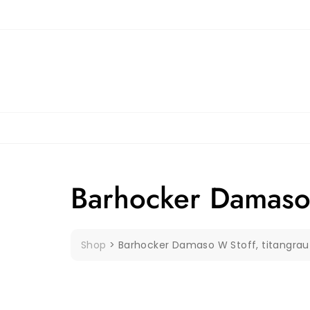
Skip
to
content
Barhocker Damaso 
Shop
>
Barhocker Damaso W Stoff, titangrau