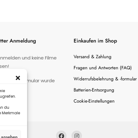
tter Anmeldung
Einkaufen im Shop
Versand & Zahlung
anmelden und keine Filme
sen!
Fragen und Antworten (FAQ)
Widerrufsbelehrung & -formular
:
Kontaktformular wurde
gefunden.
Batterien-Entsorgung
wie
ugreifen.
Cookie-Einstellungen
nn du
te Merkmale
n ansehen