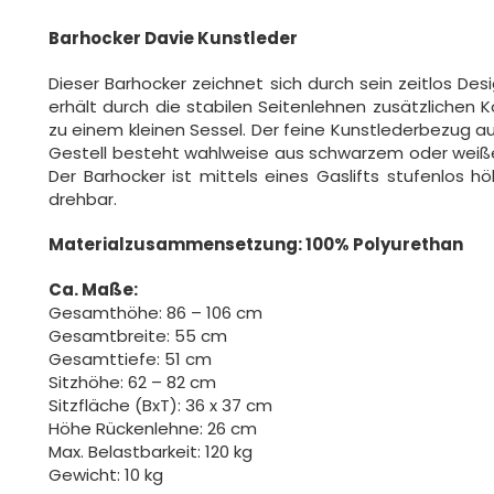
Barhocker Davie Kunstleder
Dieser Barhocker zeichnet sich durch sein zeitlos Des
erhält durch die stabilen Seitenlehnen zusätzlichen
zu einem kleinen Sessel. Der feine Kunstlederbezug au
Gestell besteht wahlweise aus schwarzem oder weißem
Der Barhocker ist mittels eines Gaslifts stufenlos h
drehbar.
Materialzusammensetzung: 100% Polyurethan
Ca. Maße:
Gesamthöhe: 86 – 106 cm
Gesamtbreite: 55 cm
Gesamttiefe: 51 cm
Sitzhöhe: 62 – 82 cm
Sitzfläche (BxT): 36 x 37 cm
Höhe Rückenlehne: 26 cm
Max. Belastbarkeit: 120 kg
Gewicht: 10 kg