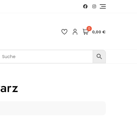
0
0,00 €
arz