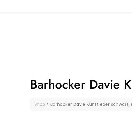
Skip
to
content
Barhocker Davie K
Shop
>
Barhocker Davie Kunstleder schwarz,