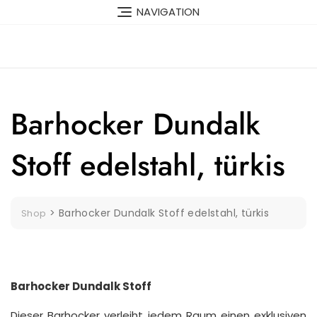
Skip
NAVIGATION
to
content
Barhocker Dundalk
Stoff edelstahl, türkis
>
Barhocker Dundalk Stoff edelstahl, türkis
Shop
Barhocker Dundalk Stoff
Dieser Barhocker verleiht jedem Raum einen exklusiven