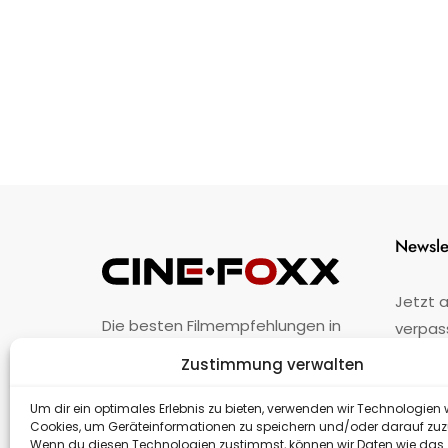
Newsle
Jetzt 
Die besten Filmempfehlungen in
verpas
Österreich.
Zustimmung verwalten
Fehler
nicht 
Unternehmen
·
Impressum
·
Kontakt
Um dir ein optimales Erlebnis zu bieten, verwenden wir Technologien 
Cookies, um Geräteinformationen zu speichern und/oder darauf zuz
Wenn du diesen Technologien zustimmst, können wir Daten wie das