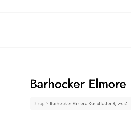
Skip
to
content
Barhocker Elmore 
Shop
>
Barhocker Elmore Kunstleder B, weiß