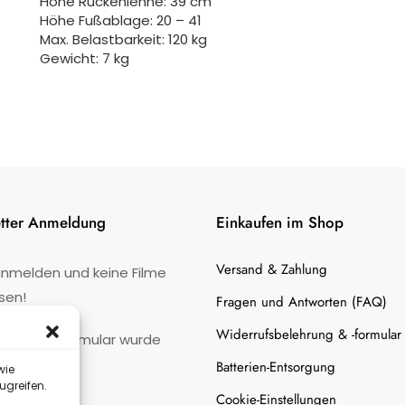
Höhe Rückenlehne: 39 cm
Höhe Fußablage: 20 – 41
Max. Belastbarkeit: 120 kg
Gewicht: 7 kg
tter Anmeldung
Einkaufen im Shop
Versand & Zahlung
anmelden und keine Filme
sen!
Fragen und Antworten (FAQ)
Widerrufsbelehrung & -formular
:
Kontaktformular wurde
gefunden.
Batterien-Entsorgung
wie
ugreifen.
Cookie-Einstellungen