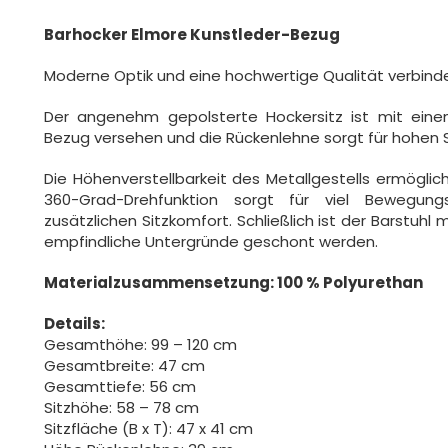
Barhocker Elmore Kunstleder-Bezug
Moderne Optik und eine hochwertige Qualität verbinde
Der angenehm gepolsterte Hockersitz ist mit ein
Bezug versehen und die Rückenlehne sorgt für hohen S
Die Höhenverstellbarkeit des Metallgestells ermöglich
360-Grad-Drehfunktion sorgt für viel Bewegungsf
zusätzlichen Sitzkomfort. Schließlich ist der Barstu
empfindliche Untergründe geschont werden.
Materialzusammensetzung: 100 % Polyurethan
Details:
Gesamthöhe: 99 – 120 cm
Gesamtbreite: 47 cm
Gesamttiefe: 56 cm
Sitzhöhe: 58 – 78 cm
Sitzfläche (B x T): 47 x 41 cm