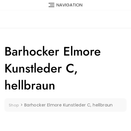
Skip
NAVIGATION
to
content
Barhocker Elmore
Kunstleder C,
hellbraun
>
Barhocker Elmore Kunstleder C, hellbraun
Shop