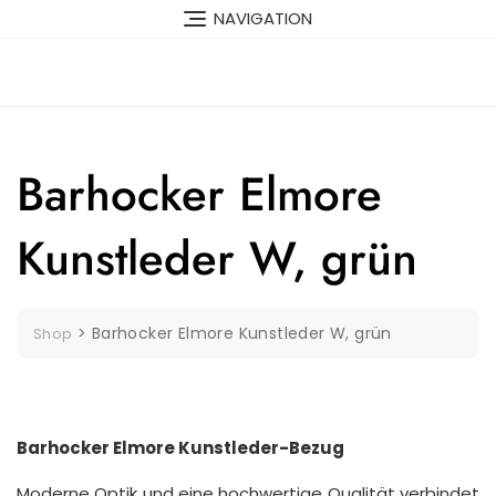
Skip
NAVIGATION
to
content
Barhocker Elmore
Kunstleder W, grün
>
Barhocker Elmore Kunstleder W, grün
Shop
Barhocker Elmore Kunstleder-Bezug
Moderne Optik und eine hochwertige Qualität verbindet