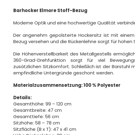
Barhocker Elmore Stoff-Bezug
Moderne Optik und eine hochwertige Qualität verbinde
Der angenehm gepolsterte Hockersitz ist mit einem 
Bezug versehen und die Rückenlehne sorgt für hohen S
Die Höhenverstellbarkeit des Metallgestells ermöglich
360-Grad-Drehfunktion sorgt für viel Bewegungsf
zusätzlichen Sitzkomfort. Schließlich ist der Barstu
empfindliche Untergründe geschont werden.
Materialzusammensetzung: 100 % Polyester
Details:
Gesamthöhe: 99 – 120 cm
Gesamtbreite: 47 cm
Gesamttiefe: 56 cm
Sitzhöhe: 58 – 78 cm
Sitzfläche (B x T): 47 x 41 cm