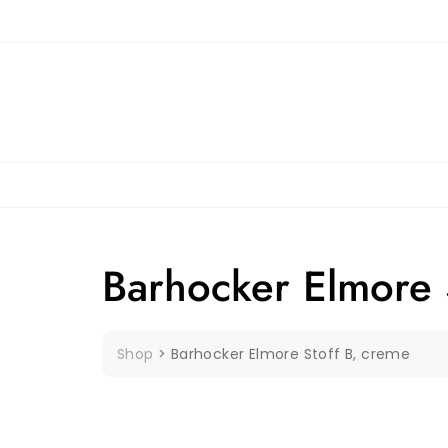
Skip
to
content
Barhocker Elmore 
Shop
>
Barhocker Elmore Stoff B, creme