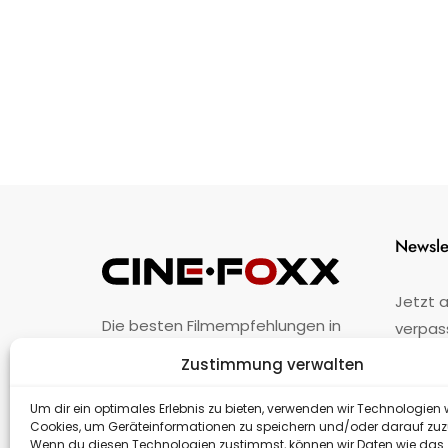
Newsle
Jetzt 
Die besten Filmempfehlungen in
verpas
Österreich.
Zustimmung verwalten
Fehler
nicht 
Unternehmen
·
Impressum
·
Kontakt
Um dir ein optimales Erlebnis zu bieten, verwenden wir Technologien 
Cookies, um Geräteinformationen zu speichern und/oder darauf zuz
Wenn du diesen Technologien zustimmst, können wir Daten wie das