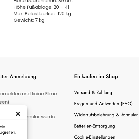
Höhe Rückenlehne: 39 cm
Höhe Fußablage: 20 – 41
Max. Belastbarkeit: 120 kg
Gewicht: 7 kg
tter Anmeldung
Einkaufen im Shop
Versand & Zahlung
anmelden und keine Filme
sen!
Fragen und Antworten (FAQ)
Widerrufsbelehrung & -formular
:
Kontaktformular wurde
gefunden.
Batterien-Entsorgung
wie
ugreifen.
Cookie-Einstellungen