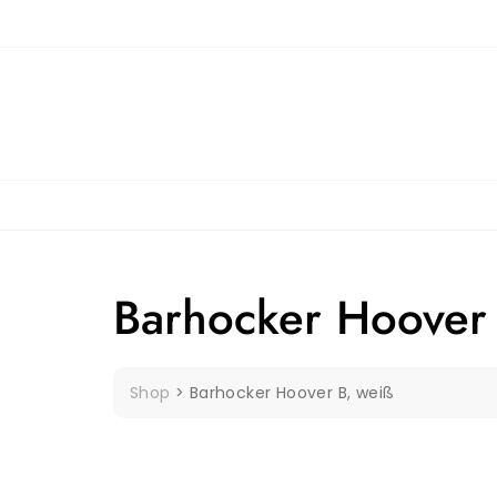
Skip
to
content
Barhocker Hoover 
Shop
>
Barhocker Hoover B, weiß