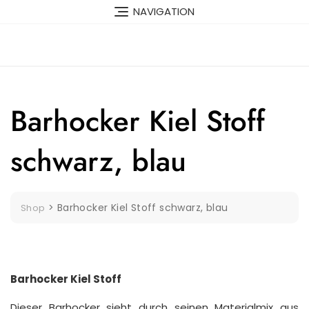
Skip
NAVIGATION
to
content
Barhocker Kiel Stoff
schwarz, blau
>
Barhocker Kiel Stoff schwarz, blau
Shop
Barhocker Kiel Stoff
Dieser Barhocker sieht durch seinen Materialmix aus