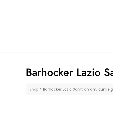
Skip
to
content
Barhocker Lazio S
Shop
>
Barhocker Lazio Samt chrom, dunkel