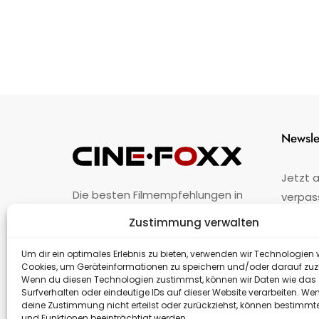
Newsle
Jetzt 
Die besten Filmempfehlungen in
verpas
Österreich.
Zustimmung verwalten
Fehler
nicht 
Unternehmen
·
Impressum
·
Kontakt
Um dir ein optimales Erlebnis zu bieten, verwenden wir Technologien 
Cookies, um Geräteinformationen zu speichern und/oder darauf zuz
Wenn du diesen Technologien zustimmst, können wir Daten wie das
Surfverhalten oder eindeutige IDs auf dieser Website verarbeiten. We
deine Zustimmung nicht erteilst oder zurückziehst, können bestimm
und Funktionen beeinträchtigt werden.