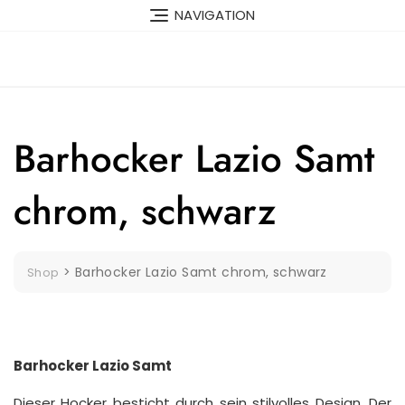
Skip
NAVIGATION
to
content
Barhocker Lazio Samt
chrom, schwarz
>
Barhocker Lazio Samt chrom, schwarz
Shop
Barhocker Lazio Samt
Dieser Hocker besticht durch sein stilvolles Design. Der