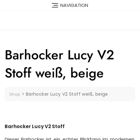
Skip
NAVIGATION
to
content
Barhocker Lucy V2
Stoff weiß, beige
>
Barhocker Lucy V2 Stoff weiß, beige
Shop
Barhocker Lucy V2 Stoff
Dieser Barhocker ist ein echter Blickfang im modernen,