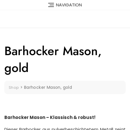
Skip
NAVIGATION
to
content
Barhocker Mason,
gold
>
Barhocker Mason, gold
Shop
Barhocker Mason – Klassisch & robust!
Dieser Barhocker aus pulverbeschichtetem Metall zeigt