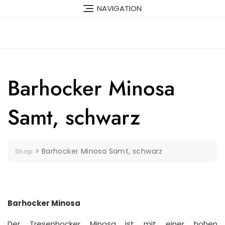
Skip
NAVIGATION
to
content
Barhocker Minosa
Samt, schwarz
>
Barhocker Minosa Samt, schwarz
Shop
Barhocker Minosa
Der Tresenhocker Minosa ist mit einer hohen