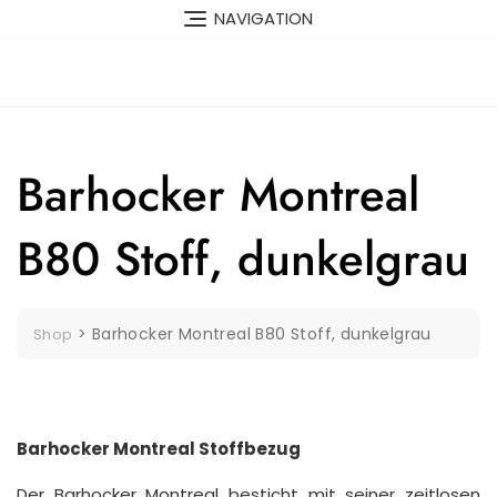
Skip
NAVIGATION
to
content
Barhocker Montreal
B80 Stoff, dunkelgrau
>
Barhocker Montreal B80 Stoff, dunkelgrau
Shop
Barhocker Montreal Stoffbezug
Der Barhocker Montreal besticht mit seiner zeitlosen