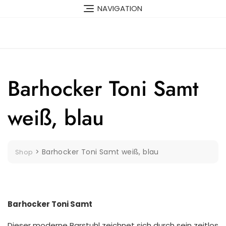
Skip
NAVIGATION
to
content
Barhocker Toni Samt
weiß, blau
>
Barhocker Toni Samt weiß, blau
Shop
Barhocker Toni Samt
Dieser moderne Barstuhl zeichnet sich durch sein zeitlos