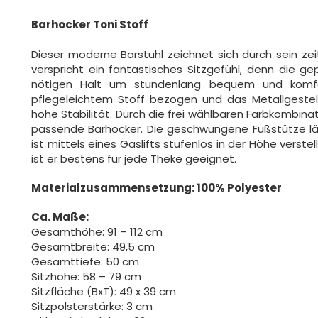
Barhocker Toni Stoff
Dieser moderne Barstuhl zeichnet sich durch sein zei
verspricht ein fantastisches Sitzgefühl, denn die g
nötigen Halt um stundenlang bequem und komfor
pflegeleichtem Stoff bezogen und das Metallgestel
hohe Stabilität. Durch die frei wählbaren Farbkombin
passende Barhocker. Die geschwungene Fußstütze läs
ist mittels eines Gaslifts stufenlos in der Höhe verst
ist er bestens für jede Theke geeignet.
Materialzusammensetzung: 100% Polyester
Ca. Maße:
Gesamthöhe: 91 – 112 cm
Gesamtbreite: 49,5 cm
Gesamttiefe: 50 cm
Sitzhöhe: 58 – 79 cm
Sitzfläche (BxT): 49 x 39 cm
Sitzpolsterstärke: 3 cm