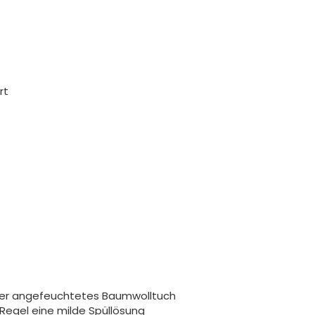
rt
ser angefeuchtetes Baumwolltuch
 Regel eine milde Spüllösung