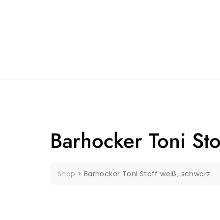
Skip
to
content
Barhocker Toni Sto
Shop
>
Barhocker Toni Stoff weiß, schwarz