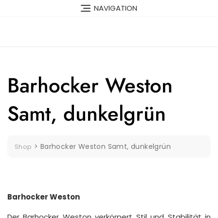
Skip
NAVIGATION
to
content
Barhocker Weston
Samt, dunkelgrün
>
Barhocker Weston Samt, dunkelgrün
Shop
Barhocker Weston
Der Barhocker Weston verkörpert Stil und Stabilität in