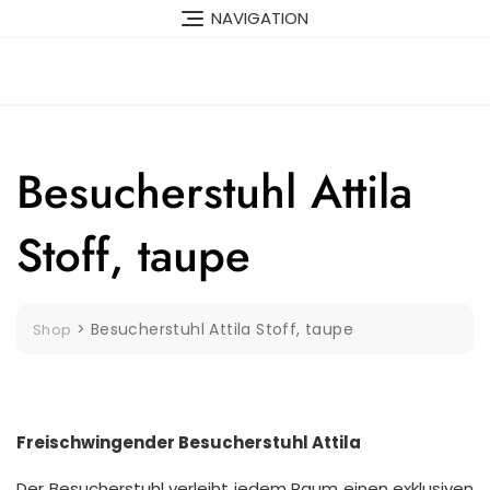
Skip
NAVIGATION
to
content
Besucherstuhl Attila
Stoff, taupe
>
Besucherstuhl Attila Stoff, taupe
Shop
Freischwingender Besucherstuhl Attila
Der Besucherstuhl verleiht jedem Raum einen exklusiven