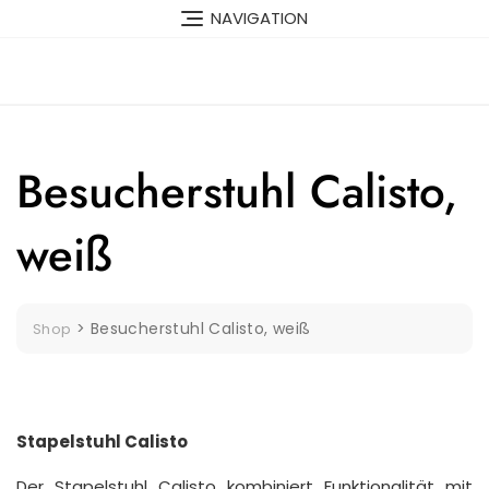
Skip
NAVIGATION
to
content
Besucherstuhl Calisto,
weiß
>
Besucherstuhl Calisto, weiß
Shop
Stapelstuhl Calisto
Der Stapelstuhl Calisto kombiniert Funktionalität mit