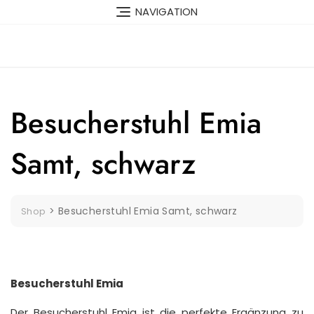
Skip
NAVIGATION
to
content
Besucherstuhl Emia
Samt, schwarz
>
Besucherstuhl Emia Samt, schwarz
Shop
Besucherstuhl Emia
Der Besucherstuhl Emia ist die perfekte Ergänzung zu